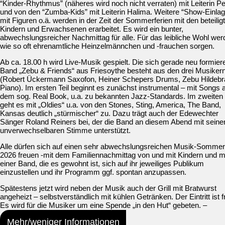
“Kinder-Rhythmus” (näheres wird noch nicht verraten) mit Leiterin Pe
und von den “Zumba-Kids” mit Leiterin Halima. Weitere “Show-Einla
mit Figuren o.ä. werden in der Zeit der Sommerferien mit den beteilig
Kindern und Erwachsenen erarbeitet. Es wird ein bunter,
abwechslungsreicher Nachmittag für alle. Für das leibliche Wohl wer
wie so oft ehrenamtliche Heinzelmännchen und -frauchen sorgen.
Ab ca. 18.00 h wird Live-Musik gespielt. Die sich gerade neu formie
Band „Zebu & Friends“ aus Friesoythe besteht aus den drei Musiker
(Robert Ückermann Saxofon, Heiner Schepers Drums, Zebu Hildebr
Piano). Im ersten Teil beginnt es zunächst instrumental – mit Songs 
dem sog. Real Book, u.a. zu bekannten Jazz-Standards. Im zweiten 
geht es mit „Oldies“ u.a. von den Stones, Sting, America, The Band,
Kansas deutlich „stürmischer“ zu. Dazu trägt auch der Edewechter
Sänger Roland Reiners bei, der die Band an diesem Abend mit seine
unverwechselbaren Stimme unterstützt.
Alle dürfen sich auf einen sehr abwechslungsreichen Musik-Sommer
2026 freuen -mit dem Familiennachmittag von und mit Kindern und m
einer Band, die es gewohnt ist, sich auf ihr jeweiliges Publikum
einzustellen und ihr Programm ggf. spontan anzupassen.
Spätestens jetzt wird neben der Musik auch der Grill mit Bratwurst
angeheizt – selbstverständlich mit kühlen Getränken. Der Eintritt ist fr
Es wird für die Musiker um eine Spende „in den Hut“ gebeten. –
Mehr/weniger Informationen